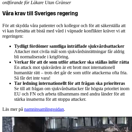
ordförande för Läkare Utan Gränser
Våra krav till Sveriges regering
För att skydda våra patienter och kollegor och för att säkerställa att
vi kan fortsätta att bistå med vård i väpnade konflikter kräver vi att
regeringen:
Tydligt fördömer samtliga inträffade sjukvårdsattacker
Attacker mot civila mål som sjukvårdsinrättningar får aldrig
bli normaliserade i krigföring.
Verkar för att de som utför ­attacker ska ställas inför rätta
En attack mot sjukvården är ett brott mot internationell
humanitär rätt – trots det går de som utför attackerna ofta fria.
Så får det inte vara!
Tar ledning internationellt för att frågan ska prioriteras
Se till att frågan om sjukvårdsattacker får högsta prioritet inom
EU och FN och arbeta tillsammans med andra länder för att
stärka insatserna för att stoppa attacker.
Läs mer på
namninsamlingssidan
.