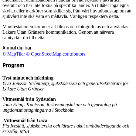
överallt och har inte fokus på specifika länder. Vi tillåter inga egna
skyltar eller markörer som skiljer sig från vårt huvudbudskap om att
sjukvård inte ska vara en måltavla. Vänligen respektera detta.
Manifestationen kommer att filmas och fotograferas och användas i
Läkare Utan Gränsers kommunikation. Genom att närvara
samtycker du till detta.
Anmäl dig här
© MapTiler
© OpenStreetMap contributors
Program
Tyst minut och inledning
Ylva Jonsson Strömberg, sjuksköterska och generalsekreterare för
Läkare Utan Gränser
Vittnesmål från Sydsudan
Jona Elings Knutsson, förlossningsläkare och gynekolog på
ungdomsmottagningarna i Stockholm
V
ittnesmål från Gaza
Fia Iveslätt, sjuksköterska och lärare i akut omhändertagande och
krisstöd, MSB