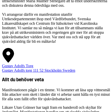
utrikesminister Maria Malmer Stenegard att ta emot underskrifterna
och diskutera denna ödesfråga med oss.
Vi arrangerar därför en manifestation utanför
Utrikesdepartementet ihop med Vårdförbundet, Svenska
Läkaresällskapet och Centrum för hälsokriser vid Karolinska
Institutet. Vi samlar nu så många vi kan för att tillsammans ställa
krav på att utrikesministern och regeringen gör mer för att stoppa
sjukvårdsattacker världen över. Var med oss och stå upp för att
sjukvård aldrig får bli en måltavla!
Gustav Adolfs Torg
Gustav Adolfs torg
111 52
Stockholm
Sweden
Allt du behöver veta
Manifestationen pågår i en timme. Vi kommer att läsa upp vittnesmål
från attacker som skett i länder där vi arbetar samt hålla en tyst minut
för alla som fallit offer för sjukvårdsattacker.
Läkare Utan Gränser har tagit fram en banderoll och skyltar för
ändamålet. Manifestationen handlar om att skydda sjukvården